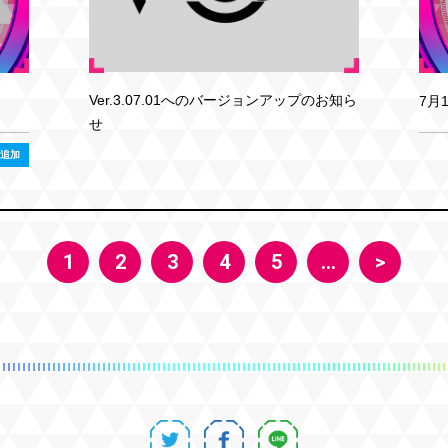
Ver.3.07.01へのバージョンアップのお知ら
7月
せ
追加
1
2
3
4
5
…
>