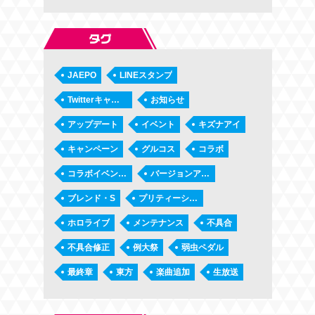
JAEPO
LINEスタンプ
Twitterキャンペーン
お知らせ
アップデート
イベント
キズナアイ
キャンペーン
グルコス
コラボ
コラボイベント第2弾「タノシーコロシアム」
バージョンアップ
ブレンド・S
プリティーシリーズ
ホロライブ
メンテナンス
不具合
不具合修正
例大祭
弱虫ペダル
最終章
東方
楽曲追加
生放送