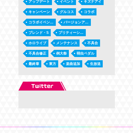
アップデート
イベント
キズナアイ
キャンペーン
グルコス
コラボ
コラボイベント第2弾「タノシーコロシアム」
バージョンアップ
ブレンド・S
プリティーシリーズ
ホロライブ
メンテナンス
不具合
不具合修正
例大祭
弱虫ペダル
最終章
東方
楽曲追加
生放送