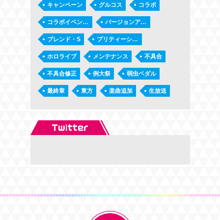
キャンペーン
グルコス
コラボ
コラボイベント第2弾「タノシーコロシアム」
バージョンアップ
ブレンド・S
プリティーシリーズ
ホロライブ
メンテナンス
不具合
不具合修正
例大祭
弱虫ペダル
最終章
東方
楽曲追加
生放送