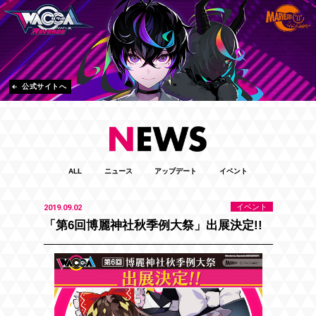
公式サイトへ
ALL
ニュース
アップデート
イベント
イベント
2019.09.02
「第6回博麗神社秋季例大祭」出展決定!!