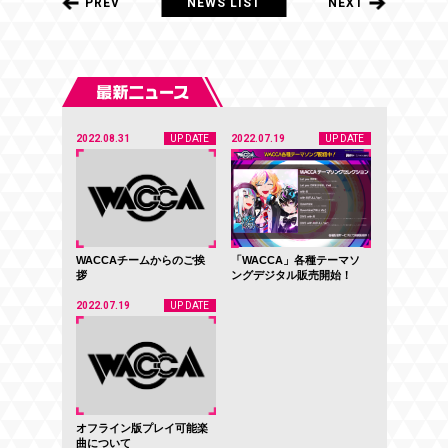
PREV
NEWS LIST
NEXT
2022.08.31
UP DATE
2022.07.19
UP DATE
WACCAチームからのご挨
「WACCA」各種テーマソ
拶
ングデジタル販売開始！
2022.07.19
UP DATE
オフライン版プレイ可能楽
曲について