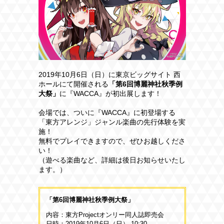
2019年10月6日（日）に
東京ビッグサイト 西
ホールにて開催される
「第6回博麗神社秋季例
大祭」
に『WACCA』が初出展します！
会場では、
ついに『WACCA』に初登場する
「
東方アレンジ」ジャンル楽曲の先行体験を実
施！
無料でプレイできますので、ぜひお越しくださ
い！
（遊べる楽曲など、詳細は後日お知らせいたし
ます。）
「第6回博麗神社秋季例大祭」
内容：東方Projectオンリー同人誌即売会
日時：2019年10月6日（日） 10:30 -