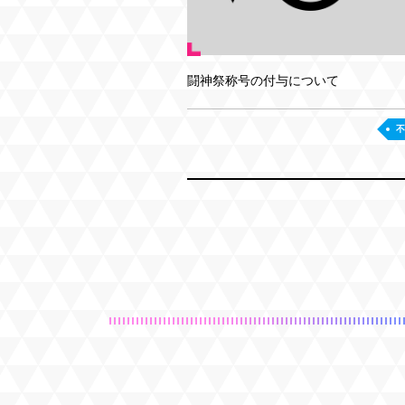
闘神祭称号の付与について
不