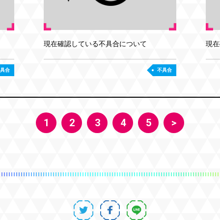
現在確認している不具合について
現在
具合
不具合
1
2
3
4
5
>